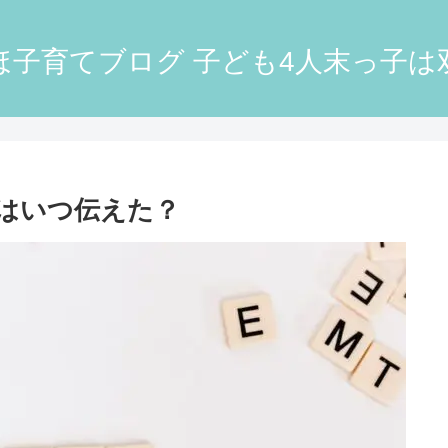
ほ子育てブログ 子ども4人末っ子は
はいつ伝えた？