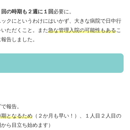
１回の時期も２週に１回
必要に。
ニックにというわけにはいかず、大きな病院で日中行
をいただくこと。また
急な管理入院の可能性もある
こ
に報告しました。
グで報告。
時期となるため
（２か月も早い！）、１人目２人目の
期から目立ち始めます）