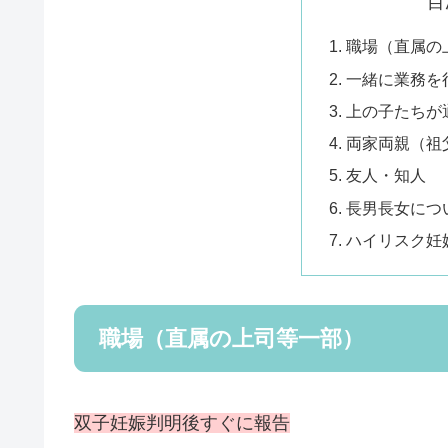
目
職場（直属の
一緒に業務を
上の子たちが
両家両親（祖
友人・知人
長男長女につ
ハイリスク妊
職場（直属の上司等一部）
双子妊娠判明後すぐに報告