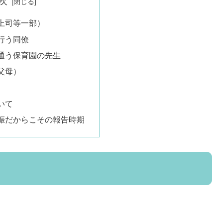
次
上司等一部）
行う同僚
通う保育園の先生
父母）
いて
娠だからこその報告時期