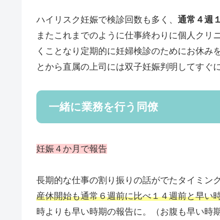
ハイリスク妊娠で検診回数も多く、
通常４週
またこれまでのように仕事終わりに個人クリ
くことなり定期的に妊婦検診のためにお休み
とから直属の上司には双子妊娠判明してすぐ
一緒に業務を行う同僚
妊娠４か月で報告
長期的な仕事の割り振りの話がでたタイミン
産休開始も通常６週前に比べ１４週前と早い
時よりも早い時期の報告に。（お腹も早い時