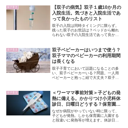
ayamotokaho
関連記事
【双子の病気】双子１歳10か月の
双子育児
入院生活。気づきと入院生活であ
って良かったものリスト
双子の入院は同時タイミングに限らず。
残った双子のお世話は？ベッドから離れ
られない双子の入院生活であって良かっ
たもの、またママのためのものについて
もあわせてご紹介します。
双子ベビーカーはいつまで使う？
双子育児
双子ママのベビーカーの利用期間
は長くなる
双子子育てにおいて話題になることの多
い、双子ベビーカーいる？問題。一人用
ベビーカーと抱っこ紐で大丈夫？双子育
児で双子ベビーカーが長く必要な理由と