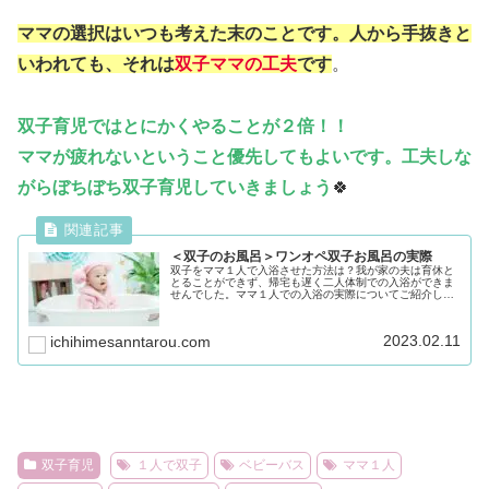
１人育児の人からは、「まだベビーバス？」と思われるか
もしれません。
でもそれしか方法がなければそれでよいと思います。
ママの選択はいつも考えた末のことです。人から手抜きと
いわれても、それは
双子ママの工夫
です
。
双子育児ではとにかくやることが２倍！！
ママが疲れないということ優先してもよいです。工夫しな
がらぼちぼち双子育児していきましょう
🍀
＜双子のお風呂＞ワンオペ双子お風呂の実際
双子をママ１人で入浴させた方法は？我が家の夫は育休と
とることができず、帰宅も遅く二人体制での入浴ができま
せんでした。ママ１人での入浴の実際についてご紹介しま
す