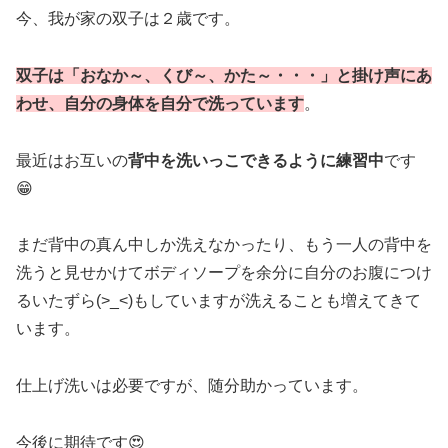
我が家の
バウンサーは第二子誕生時に購入した１つだけで
すが、入浴以外にも活躍
しました。
双子入浴の現在：双子２歳
今、我が家の双子は２歳です。
双子は「おなか～、くび～、かた～・・・」と掛け声にあ
わせ、自分の身体を自分で洗っています
。
最近はお互いの
背中を洗いっこできるように練習中
です
😁
まだ背中の真ん中しか洗えなかったり、もう一人の背中を
洗うと見せかけてボディソープを余分に自分のお腹につけ