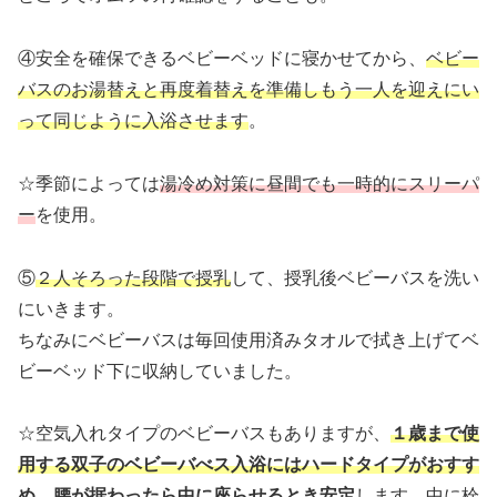
④安全を確保できるベビーベッドに寝かせてから、
ベビー
バスのお湯替えと再度着替えを準備しもう一人を迎えにい
って同じように入浴させます
。
☆季節によっては
湯冷め対策に昼間でも一時的にスリーパ
ー
を使用。
⑤
２人そろった段階で授乳
して、授乳後ベビーバスを洗い
にいきます。
ちなみにベビーバスは毎回使用済みタオルで拭き上げてベ
ビーベッド下に収納していました。
☆空気入れタイプのベビーバスもありますが、
１歳まで使
用する双子のベビーバべス入浴にはハードタイプがおすす
め
。
腰が据わったら中に座らせるとき安定
します。中に栓