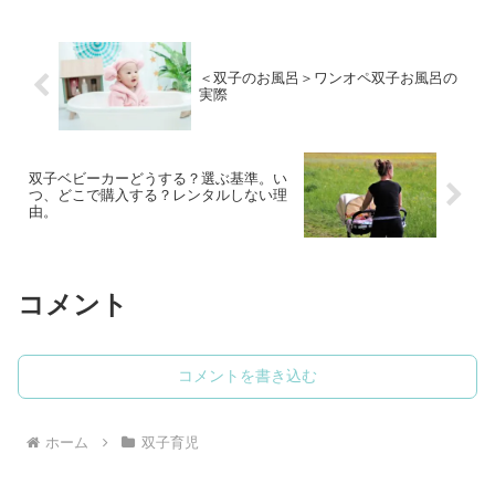
います。我が家の選んだ基準、選んだあ
との実際ついてご紹介します。
＜双子のお風呂＞ワンオペ双子お
双子育児
風呂の実際
双子をママ１人で入浴させた方法は？我
が家の夫は育休ととることができず、帰
宅も遅く二人体制での入浴ができません
でした。ママ１人での入浴の実際につい
てご紹介します
＜双子のお風呂＞ワンオペ双子お風呂の
実際
双子ベビーカーどうする？選ぶ基準。い
つ、どこで購入する？レンタルしない理
由。
コメント