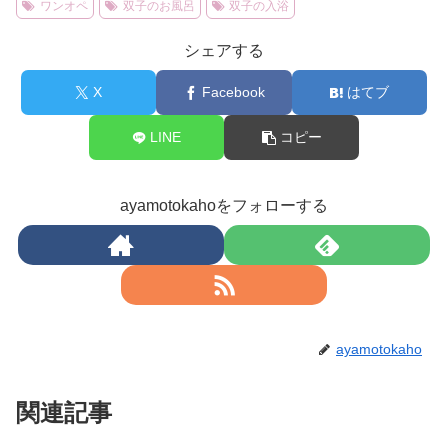
2023.02.11
ichihimesanntarou.com
双子育児
１人で双子
ベビーバス
ママ１人
ワンオペ
双子のお風呂
双子の入浴
シェアする
X
Facebook
はてブ
LINE
コピー
ayamotokahoをフォローする