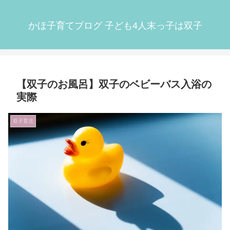
かほ子育てブログ 子ども4人末っ子は双子
【双子のお風呂】双子のベビーバス入浴の
実際
双子育児