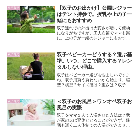
は。
＜ワーママ事前対策＞子どもの発
双子育児
熱に備える。かかりつけ小児科休
診日、日曜日どうする？保育園休
み短縮にも
なぜか病院がやっていない時に限って、
子どもが発熱。しかも保育園に入園する
と段違いに発熱等が増えます。休診日の
急な発熱等で慌てないためにできる事前
準備は・・・
【双子のお出かけ】公園レジャー
双子育児
はテント持参で。授乳や上の子一
緒にもおすすめ
双子連れでの外出は大変さが増して億劫
になりがちですが、工夫次第でママも楽
に。上の子が一緒のレジャーにもおすす
め。授乳やおむつ替えを意識して買いな
おしたおすすめテントも紹介。
双子ベビーカーどうする？選ぶ基
双子育児
準。いつ、どこで購入する？レン
タルしない理由。
双子はベビーカー選びも悩ましいですよ
ね。双子用買う買わないから始まり、縦
型？横型？サイズ感は？重さは？双子用
では実物が見れない分余計に悩んでしま