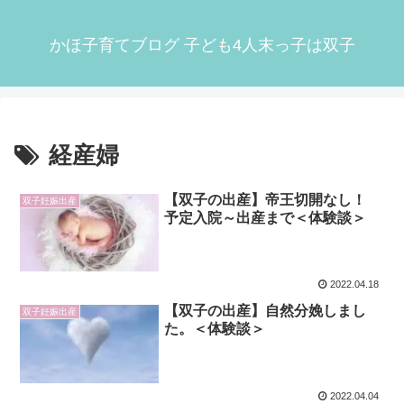
かほ子育てブログ 子ども4人末っ子は双子
経産婦
【双子の出産】帝王切開なし！
双子妊娠出産
予定入院～出産まで＜体験談＞
2022.04.18
【双子の出産】自然分娩しまし
双子妊娠出産
た。＜体験談＞
2022.04.04