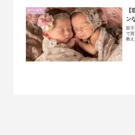
【
双子の授乳
ン
双子
で買
教え