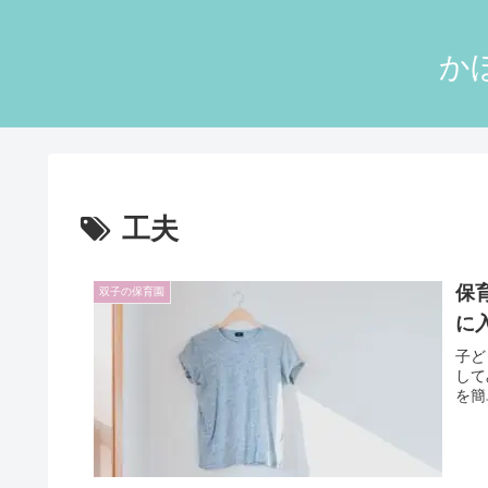
か
工夫
保
双子の保育園
に
子ど
して
を簡