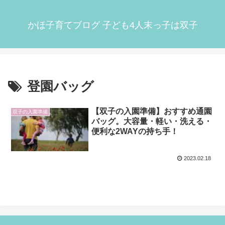
かほ子育てブログ 子ども4人末っ子は双子
登園バッグ
【双子の入園準備】おすすめ通園
双子の入園準備
バッグ。大容量・軽い・洗える・
便利な2WAYの持ち手！
2023.02.18